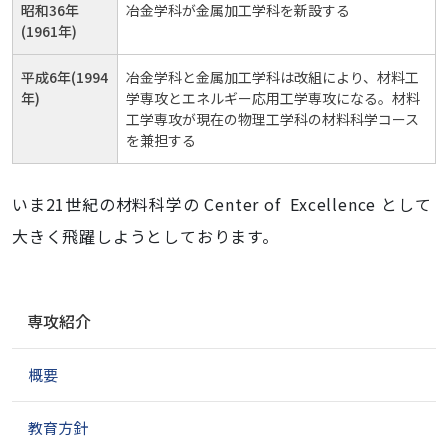
昭和36年
冶金学科が金属加工学科を新設する
(1961年)
平成6年(1994
冶金学科と金属加工学科は改組により、材料工
年)
学専攻とエネルギー応用工学専攻になる。材料
工学専攻が現在の物理工学科の材料科学コース
を兼担する
いま21世紀の材料科学の Center of Excellence として
大きく飛躍しようとしております。
ナ
専攻紹介
ビ
ゲ
概要
ー
シ
ョ
教育方針